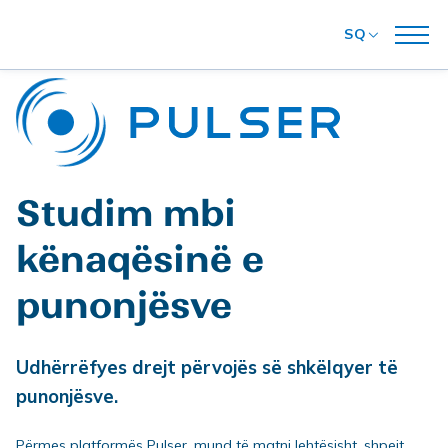
SQ
Studim mbi
kënaqësinë e
punonjësve
Udhërrëfyes drejt përvojës së shkëlqyer të
punonjësve.
Përmes platformës Pulser, mund të matni lehtësisht, shpejt