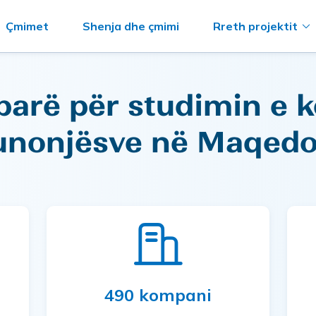
Çmimet
Shenja dhe çmimi
Rreth projektit
parë për studimin e 
unonjësve në Maqedo
490 kompani