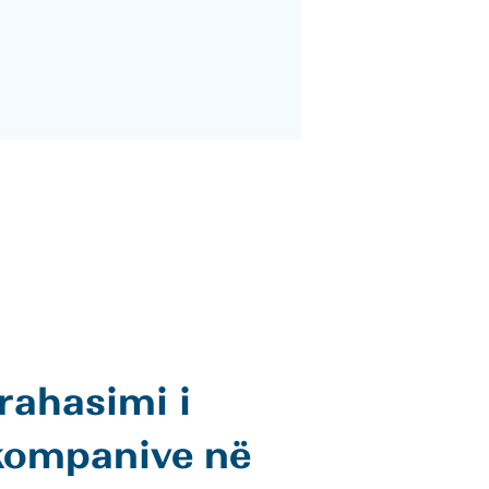
rahasimi i
 kompanive në