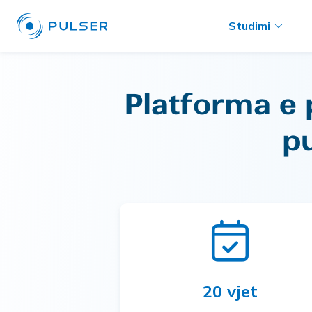
Studimi
Platforma e 
p
20 vjet