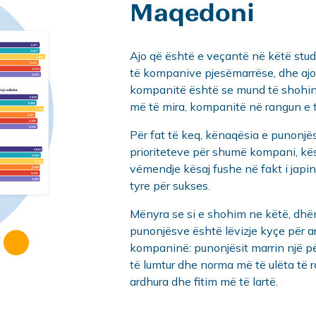
Maqedoni
Ajo që është e veçantë në këtë stud
të kompanive pjesëmarrëse, dhe ajo
kompanitë është se mund të shohin 
më të mira, kompanitë në rangun e t
Për fat të keq, kënaqësia e punonjë
prioriteteve për shumë kompani, kë
vëmendje kësaj fushe në fakt i japi
tyre për sukses.
Mënyra se si e shohim ne këtë, dhë
punonjësve është lëvizje kyçe për ar
kompaninë: punonjësit marrin një p
të lumtur dhe norma më të ulëta të r
ardhura dhe fitim më të lartë.