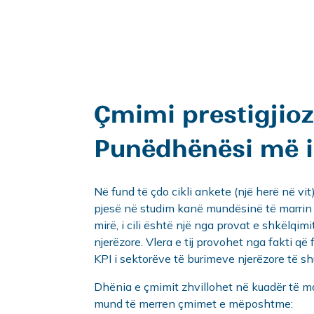
Çmimi prestigjio
Punëdhënësi më i
Në fund të çdo cikli ankete (një herë në vit
pjesë në studim kanë mundësinë të marri
mirë, i cili është një nga provat e shkëlq
njerëzore. Vlera e tij provohet nga fakti që 
KPI i sektorëve të burimeve njerëzore të 
Dhënia e çmimit zhvillohet në kuadër të ma
mund të merren çmimet e mëposhtme: