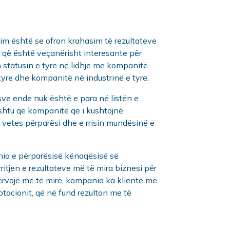
im është se ofron krahasim të rezultateve
 që është veçanërisht interesante për
statusin e tyre në lidhje me kompanitë
yre dhe kompanitë në industrinë e tyre.
sve ende nuk është e para në listën e
shtu që kompanitë që i kushtojnë
n vetes përparësi dhe e rrisin mundësinë e
nia e përparësisë kënaqësisë së
ritjen e rezultateve më të mira biznesi për
ërvojë më të mirë, kompania ka klientë më
otacionit, që në fund rezulton me të