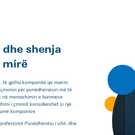
z dhe shenja
 mirë
), të gjitha kompanitë që marrin
n çmimin për punëdhënësin më të
imit në menaxhimin e burimeve
fitimi i çmimit konsiderohet si një
shumë kompanive.
nifestimit Punëdhënësi i vitit, dhe