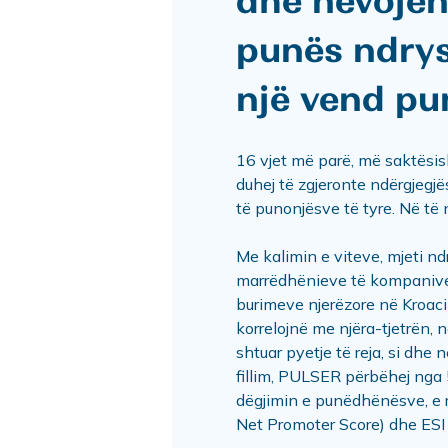
dhe nevojën 
punës ndrys
një vend pu
16 vjet më parë, më saktësis
duhej të zgjeronte ndërgjeg
të punonjësve të tyre. Në të
Me kalimin e viteve, mjeti n
marrëdhënieve të kompanive 
burimeve njerëzore në Kroaci
korrelojnë me njëra-tjetrën, 
shtuar pyetje të reja, si dh
fillim, PULSER përbëhej nga 
dëgjimin e punëdhënësve, e 
Net Promoter Score) dhe ESI 