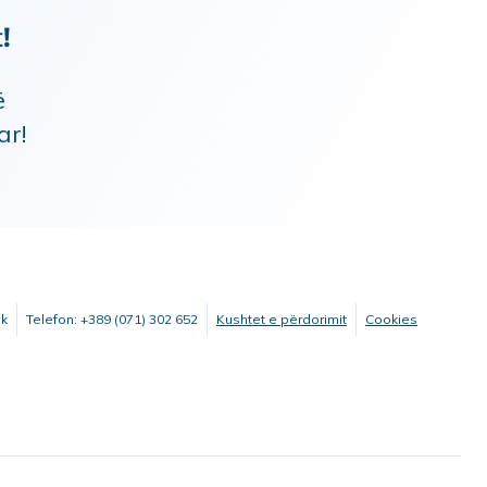
!
ë
ar!
mk
Telefon: +389 (071) 302 652
Kushtet e përdorimit
Cookies