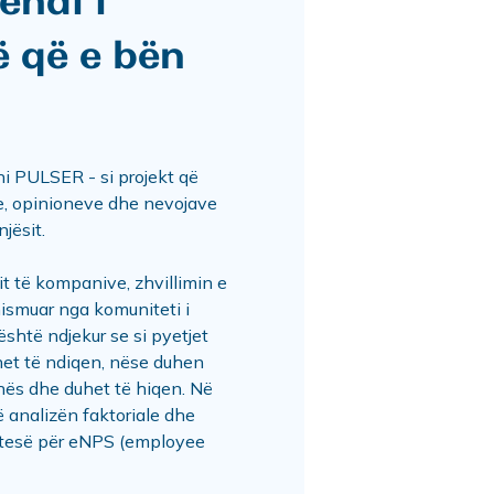
endi i
ë që e bën
ni PULSER - si projekt që
e, opinioneve dhe nevojave
jësit.
t të kompanive, zhvillimin e
ismuar nga komuniteti i
shtë ndjekur se si pyetjet
uhet të ndiqen, nëse duhen
ohës dhe duhet të hiqen. Në
ë analizën faktoriale dhe
shtesë për eNPS (employee