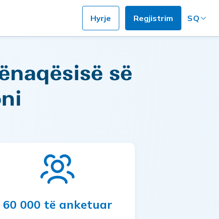
Hyrje
Regjistrim
SQ
kënaqësisë së
ni
60 000 të anketuar