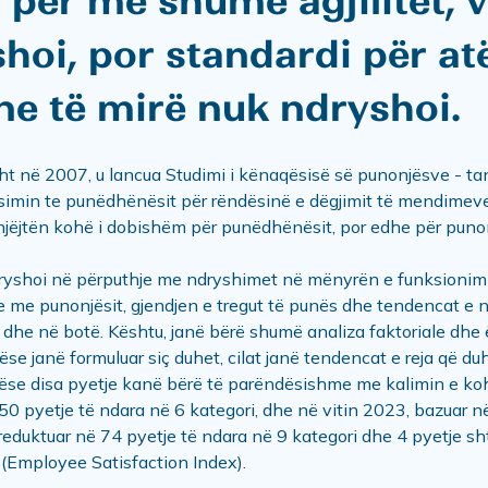
për më shumë agjilitet, v
hoi, por standardi për at
ne të mirë nuk ndryshoi.
ht në 2007, u lancua Studimi i kënaqësisë së punonjësve - ta
jësimin te punëdhënësit për rëndësinë e dëgjimit të mendimev
 njëjtën kohë i dobishëm për punëdhënësit, por edhe për punon
dryshoi në përputhje me ndryshimet në mënyrën e funksionimi
me punonjësit, gjendjen e tregut të punës dhe tendencat e n
 dhe në botë. Kështu, janë bërë shumë analiza faktoriale dhe ë
nëse janë formuluar siç duhet, cilat janë tendencat e reja që d
e nëse disa pyetje kanë bërë të parëndësishme me kalimin e k
50 pyetje të ndara në 6 kategori, dhe në vitin 2023, bazuar n
reduktuar në 74 pyetje të ndara në 9 kategori dhe 4 pyetje 
(Employee Satisfaction Index).