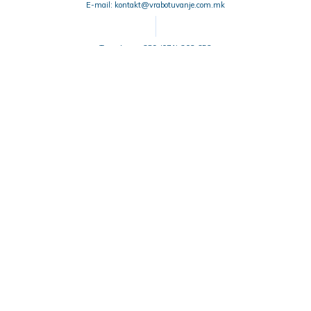
E-mail: kontakt@vrabotuvanje.com.mk
Телефон: +389 (071) 302 652
Услови за користење
Колачиња
© 2000. - 2026.
We are a member of
Alma Career
family.